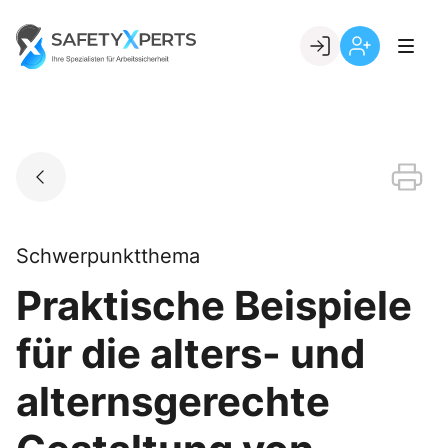
Skip
to
Go to landing page.
content
Willkommen
Registrierung
bei
per
SafetyXperts
Kundennumme
Schwerpunktthema
Praktische Beispiele
für die alters- und
alternsgerechte