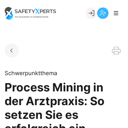
Skip
to
Go to landing page.
content
Willkommen
Registrierung
bei
per
SafetyXperts
Kundennumme
Schwerpunktthema
Process Mining in
der Arztpraxis: So
setzen Sie es