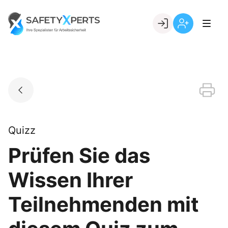
Skip
to
Go to landing page.
content
Willkommen
Registrierung
bei
per
SafetyXperts
Kundennumme
Quizz
Prüfen Sie das
Wissen Ihrer
Teilnehmenden mit