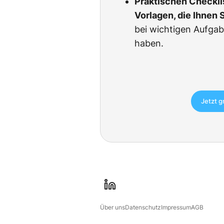
Praktischen Checkli
Vorlagen, die Ihnen 
bei wichtigen Aufgab
haben.
Jetzt g
l
i
Über uns
Datenschutz
Impressum
AGB
n