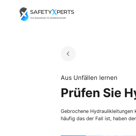
Skip
to
Go to landing page.
content
Aus Unfällen lernen
Prüfen Sie H
Gebrochene Hydraulikleitungen kö
häufig das der Fall ist, haben d