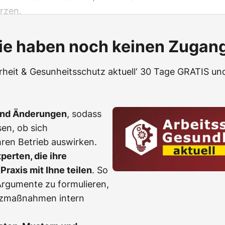
ürzen.
ie haben noch keinen Zugan
erheit & Gesunheitsschutz aktuell‘ 30 Tage GRATIS und
und Änderungen
, sodass
en, ob sich
ren Betrieb auswirken.
erten, die ihre
Praxis mit Ihne teilen
. So
, Argumente zu formulieren,
tzmaßnahmen intern