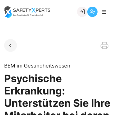
Skip
to
Go to landing page.
content
Willkommen
Registrierung
bei
per
SafetyXperts
Kundennumme
BEM im Gesundheitswesen
Psychische
Erkrankung:
Unterstützen Sie Ihre