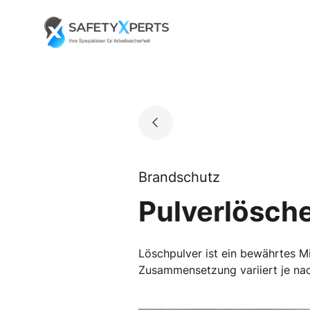
Skip
to
Go to landing page.
content
Brandschutz
Pulverlösche
Löschpulver ist ein bewährtes M
Zusammensetzung variiert je nac