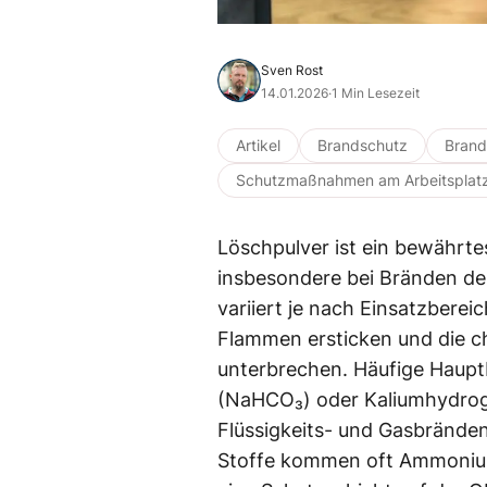
Sven Rost
14.01.2026
·
1 Min Lesezeit
Artikel
Brandschutz
Bran
Schutzmaßnahmen am Arbeitsplat
Löschpulver ist ein bewährt
insbesondere bei Bränden de
variiert je nach Einsatzbereic
Flammen ersticken und die c
unterbrechen. Häufige Haupt
(NaHCO₃) oder Kaliumhydroge
Flüssigkeits- und Gasbränden
Stoffe kommen oft Ammonium