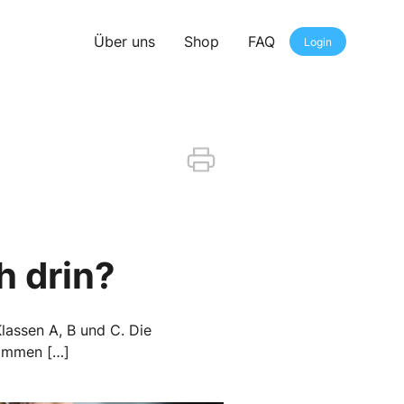
Über uns
Shop
FAQ
Login
h drin?
lassen A, B und C. Die
lammen […]