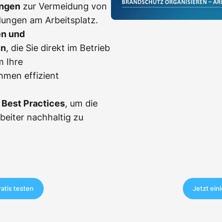
ngen
zur Vermeidung von
dungen am Arbeitsplatz.
en und
en
, die Sie direkt im Betrieb
m Ihre
men effizient
Best Practices
, um die
rbeiter nachhaltig zu
ratis testen
Jetzt ein