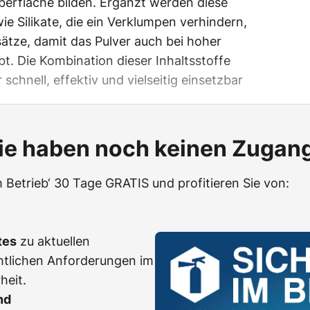
berfläche bilden. Ergänzt werden diese
wie Silikate, die ein Verklumpen verhindern,
tze, damit das Pulver auch bei hoher
bt. Die Kombination dieser Inhaltsstoffe
schnell, effektiv und vielseitig einsetzbar
ie haben noch keinen Zugan
m Betrieb‘ 30 Tage GRATIS und profitieren Sie von:
tes
zu aktuellen
htlichen Anforderungen im
heit.
nd