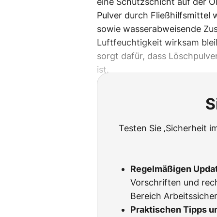
eine Schutzschicht auf der O
Pulver durch Fließhilfsmittel 
sowie wasserabweisende Zusä
Luftfeuchtigkeit wirksam blei
sorgt dafür, dass Löschpulver 
ist.
S
Testen Sie ‚Sicherheit i
Regelmäßigen Upda
Vorschriften und rec
Bereich Arbeitssicher
Praktischen Tipps u