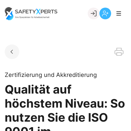
Skip
to
Go to landing page.
content
Willkommen
Registrierung
bei
per
SafetyXperts
Kundennumme
Zertifizierung und Akkreditierung
Qualität auf
höchstem Niveau: So
nutzen Sie die ISO