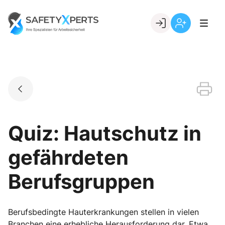
Skip
to
Go to landing page.
content
Willkommen
Registrierung
bei
per
SafetyXperts
Kundennumme
Quiz: Hautschutz in
gefährdeten
Berufsgruppen
Berufsbedingte Hauterkrankungen stellen in vielen
Branchen eine erhebliche Herausforderung dar. Etwa