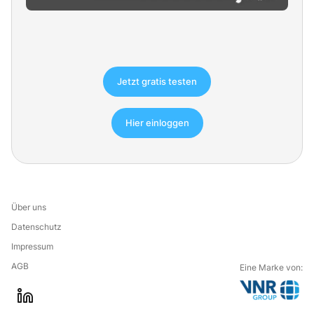
Jetzt gratis testen
Hier einloggen
Über uns
Datenschutz
Impressum
AGB
Eine Marke von:
G
l