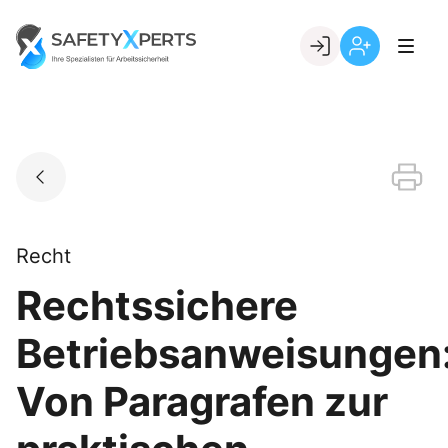
Skip
to
Go to landing page.
content
Willkommen
Registrierung
bei
per
SafetyXperts
Kundennumme
Recht
Rechtssichere
Betriebsanweisungen
Von Paragrafen zur