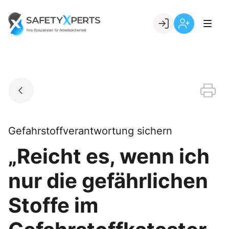
Skip
to
Go to landing page.
content
Willkommen
Registrierung
bei
per
SafetyXperts
Kundennumme
Gefahrstoffverantwortung sichern
„Reicht es, wenn ich
nur die gefährlichen
Stoffe im