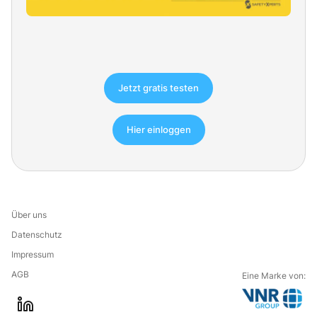
Jetzt gratis testen
Hier einloggen
Über uns
Datenschutz
Impressum
AGB
Eine Marke von:
G