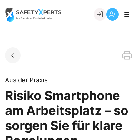
Skip
to
Go to landing page.
content
Willkommen
Registrierung
bei
per
SafetyXperts
Kundennumme
Aus der Praxis
Risiko Smartphone
am Arbeitsplatz – so
sorgen Sie für klare