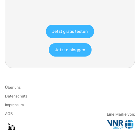
Jetzt gratis testen
Jetzt einloggen
Über uns
Datenschutz
Impressum
AGB
Eine Marke von:
G
l
o