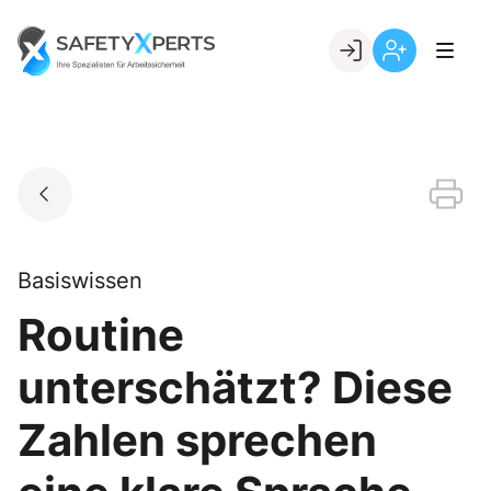
Skip
to
Go to landing page.
content
Willkommen
Registrierung
bei
per
SafetyXperts
Kundennumme
Basiswissen
Routine
unterschätzt? Diese
Zahlen sprechen