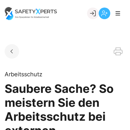
Skip
to
Go to landing page.
content
Willkommen
Registrierung
bei
per
SafetyXperts
Kundennumme
Arbeitsschutz
Saubere Sache? So
meistern Sie den
Arbeitsschutz bei