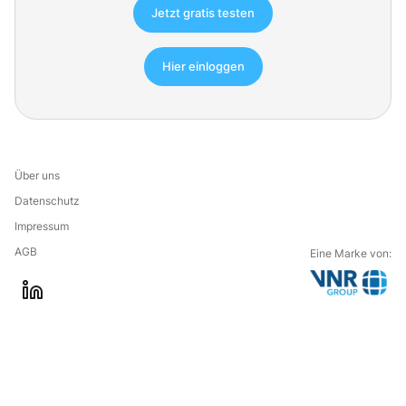
Jetzt gratis testen
Hier einloggen
Über uns
Datenschutz
Impressum
AGB
Eine Marke von:
G
l
o
i
t
n
o
k
t
e