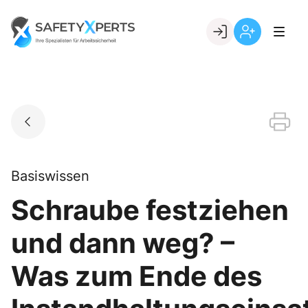
Skip
to
Go to landing page.
content
Willkommen
Registrierung
bei
per
SafetyXperts
Kundennumme
Basiswissen
Schraube festziehen
und dann weg? –
Was zum Ende des