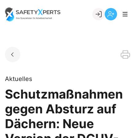
Skip
to
Go to landing page.
content
Willkommen
Registrierung
bei
per
SafetyXperts
Kundennumme
Aktuelles
Schutzmaßnahmen
gegen Absturz auf
Dächern: Neue