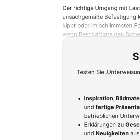
Der richtige Umgang mit Las
unsachgemäße Befestigung ka
kippt oder im schlimmsten Fal
wenn Beschäftigte den Schwe
S
Testen Sie ‚Unterweisun
Inspiration, Bildmat
und
fertige Präsent
betrieblichen Unter
Erklärungen zu
Gese
und
Neuigkeiten
aus