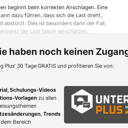
ten beginnt beim korrekten Anschlagen. Eine
nn dazu führen, dass sich die Last dreht,
l abstürzt. Dies ist besonders dann der Fall,
rpunkt der Last falsch einschätzen.
ie haben noch keinen Zugan
g Plus‘ 30 Tage GRATIS und profitieren Sie von:
erial, Schulungs-Videos
ations-Vorlagen
zu allen
weisungsthemen
tzesänderungen
,
Trends
 dem Bereich