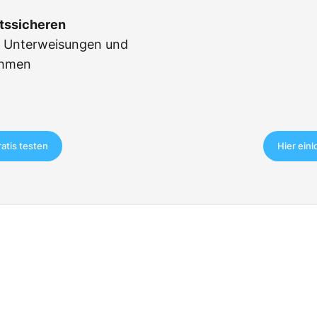
tssicheren
r Unterweisungen und
ahmen
ratis testen
Hier ein