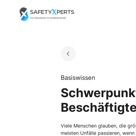
Skip
to
Go to landing page.
content
Basiswissen
Schwerpunkt
Beschäftigte
Viele Menschen glauben, die größ
meisten Unfälle passieren, wenn