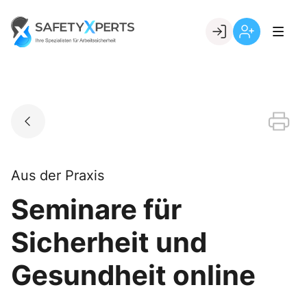
Skip
to
Go to landing page.
content
Willkommen
Registrierung
bei
per
SafetyXperts
Kundennumme
Aus der Praxis
Seminare für
Sicherheit und
Gesundheit online