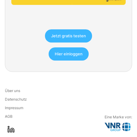
Jetzt gratis testen
Hier einloggen
Über uns
Datenschutz
Impressum
AGB
Eine Marke von:
G
l