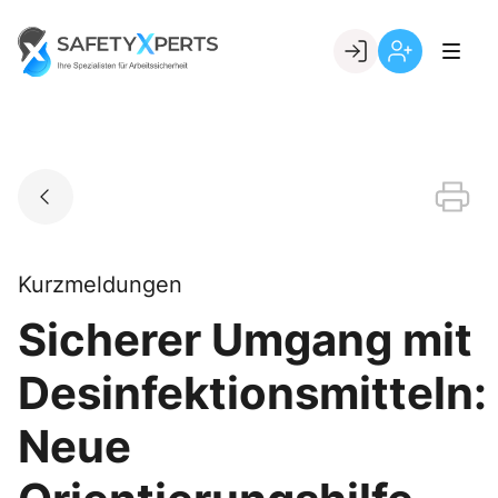
Skip
to
Go to landing page.
content
Willkommen
Registrierung
bei
per
SafetyXperts
Kundennumme
Kurzmeldungen
Sicherer Umgang mit
Desinfektionsmitteln:
Neue