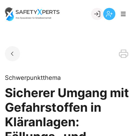
Skip
to
Go to landing page.
content
Willkommen
Registrierung
bei
per
SafetyXperts
Kundennumme
Schwerpunktthema
Sicherer Umgang mit
Gefahrstoffen in
Kläranlagen: