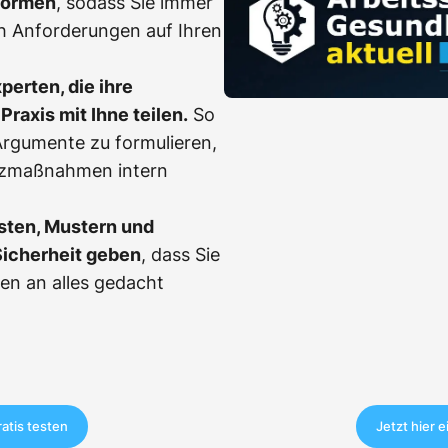
Normen
, sodass Sie immer
h Anforderungen auf Ihren
erten, die ihre
Praxis mit Ihne teilen.
So
, Argumente zu formulieren,
tzmaßnahmen intern
sten, Mustern und
Sicherheit geben
, dass Sie
en an alles gedacht
ratis testen
Jetzt hier 