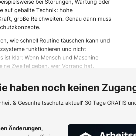
eispielsweise bei Störungen, Wartung oder
e auf geballte Technik: hohe
raft, große Reichweiten. Genau dann muss
 Schutzkonzepte.
igen, wie schnell Routine täuschen kann und
utzsysteme funktionieren und nicht
ns ist klar: Wenn Mensch und Maschine
keine Zweifel geben, wer Vorrang hat.
ie haben noch keinen Zugan
erheit & Gesunheitsschutz aktuell‘ 30 Tage GRATIS und
hen Änderungen,