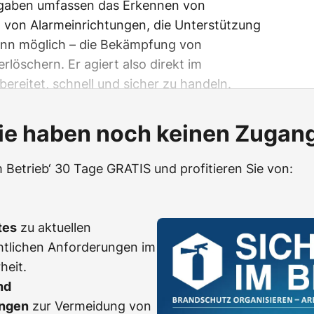
ufgaben umfassen das Erkennen von
 von Alarmeinrichtungen, die Unterstützung
enn möglich – die Bekämpfung von
löschern. Er agiert also direkt im
rbereitet, schnell und sicher zu handeln.
ie haben noch keinen Zugan
m Betrieb‘ 30 Tage GRATIS und profitieren Sie von:
tes
zu aktuellen
htlichen Anforderungen im
heit.
nd
ngen
zur Vermeidung von