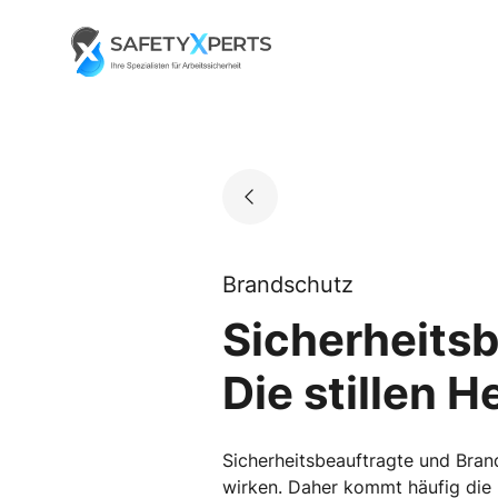
Skip
to
Go to landing page.
content
Brandschutz
Sicherheitsb
Die stillen H
Sicherheitsbeauftragte und Bran
wirken. Daher kommt häufig die 