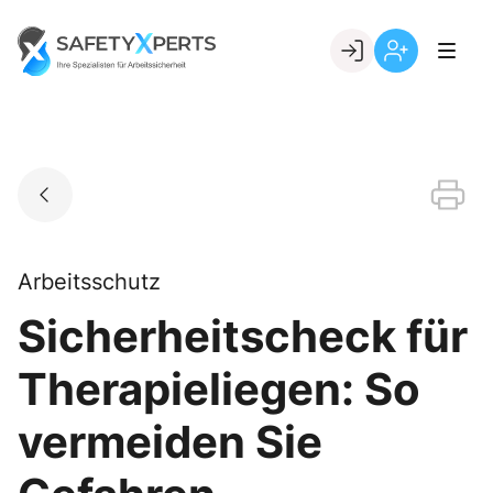
Skip
to
Go to landing page.
content
Willkommen
Registrierung
bei
per
SafetyXperts
Kundennumme
Arbeitsschutz
Sicherheitscheck für
Therapieliegen: So
vermeiden Sie