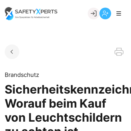
Skip
to
Go to landing page.
content
Willkommen
Registrierung
bei
per
SafetyXperts
Kundennumme
Brandschutz
Sicherheitskennzeich
Worauf beim Kauf
von Leuchtschildern