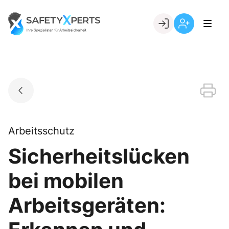
Skip
to
Go to landing page.
content
Willkommen
Registrierung
bei
per
SafetyXperts
Kundennumme
Arbeitsschutz
Sicherheitslücken
bei mobilen
Arbeitsgeräten: