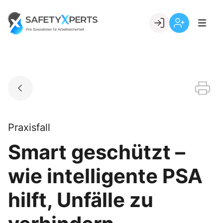
Skip
to
Go to landing page.
content
Willkommen
Registrierung
bei
per
SafetyXperts
Kundennumme
Praxisfall
Smart geschützt –
wie intelligente PSA
hilft, Unfälle zu