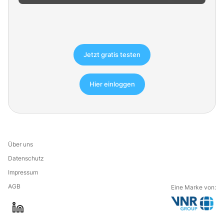
Jetzt gratis testen
Hier einloggen
Über uns
Datenschutz
Impressum
AGB
Eine Marke von:
G
l