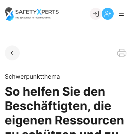
Skip
to
Go to landing page.
content
Willkommen
Registrierung
bei
per
SafetyXperts
Kundennumme
Schwerpunktthema
So helfen Sie den
Beschäftigten, die
eigenen Ressourcen