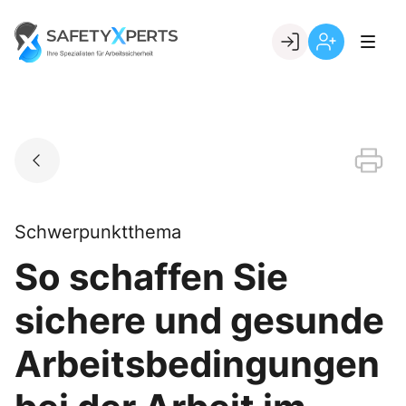
Skip
to
Go to landing page.
content
Willkommen
Registrierung
bei
per
SafetyXperts
Kundennumme
Schwerpunktthema
So schaffen Sie
sichere und gesunde
Arbeitsbedingungen