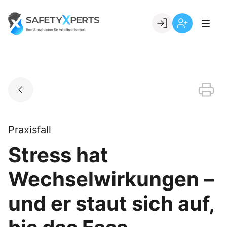
Skip
to
Go to landing page.
content
Willkommen
Registrierung
bei
per
SafetyXperts
Kundennumme
Praxisfall
Stress hat
Wechselwirkungen –
und er staut sich auf,