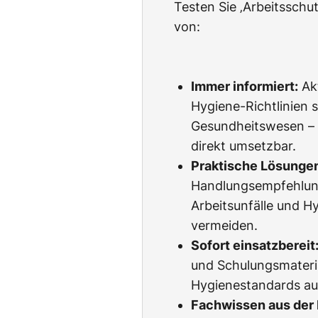
Testen Sie ‚Arbeitssch
von:
Immer informiert:
Akt
Hygiene-Richtlinien s
Gesundheitswesen – l
direkt umsetzbar.
Praktische Lösunge
Handlungsempfehlun
Arbeitsunfälle und H
vermeiden.
Sofort einsatzbereit
und Schulungsmateria
Hygienestandards au
Fachwissen aus der 