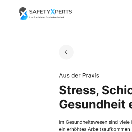
Skip
to
Go to landing page.
content
Aus der Praxis
Stress, Schic
Gesundheit e
Im Gesundheitswesen sind viele B
ein erhöhtes Arbeitsaufkommen 