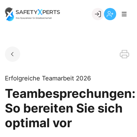
Skip
to
Go to landing page.
content
Willkommen
Registrierung
bei
per
SafetyXperts
Kundennumme
Erfolgreiche Teamarbeit 2026
Teambesprechungen:
So bereiten Sie sich
optimal vor