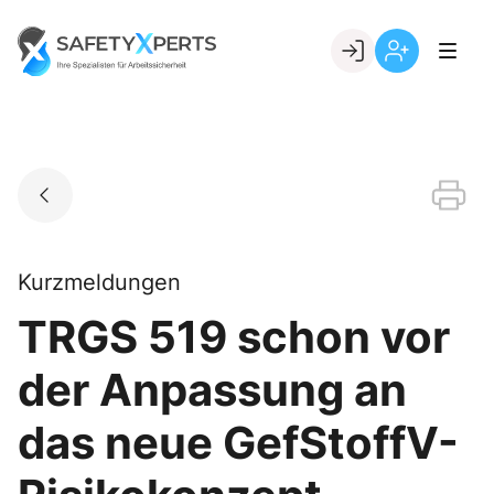
Skip
to
Go to landing page.
content
Willkommen
Registrierung
bei
per
SafetyXperts
Kundennumme
Kurzmeldungen
TRGS 519 schon vor
der Anpassung an
das neue GefStoffV-