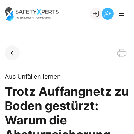
Skip
to
Go to landing page.
content
Willkommen
Registrierung
bei
per
SafetyXperts
Kundennumme
Aus Unfällen lernen
Trotz Auffangnetz zu
Boden gestürzt:
Warum die