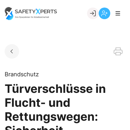
Skip
to
Go to landing page.
content
Willkommen
Registrierung
bei
per
SafetyXperts
Kundennumme
Brandschutz
Türverschlüsse in
Flucht- und
Rettungswegen: