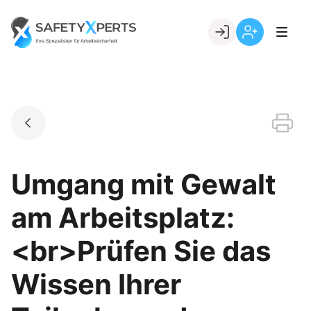
Skip
to
Go to landing page.
content
Willkommen
Registrierung
bei
per
SafetyXperts
Kundennumme
Umgang mit Gewalt
am Arbeitsplatz:
<br>Prüfen Sie das
Wissen Ihrer