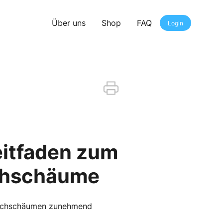
Über uns
Shop
FAQ
Login
eitfaden zum
schschäume
rlöschschäumen zunehmend