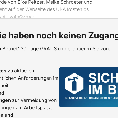
de von Eike Peltzer, Meike Schroeter und
teht auf der Webseite des UBA kostenlos
//bit.ly/4aQznXk
ie haben noch keinen Zugan
m Betrieb‘ 30 Tage GRATIS und profitieren Sie von:
tes
zu aktuellen
htlichen Anforderungen im
heit.
nd
ngen
zur Vermeidung von
dungen am Arbeitsplatz.
en und