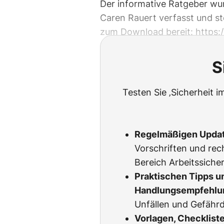
Der informative Ratgeber wur
Caren Rauert verfasst und s
zum Download bereit:
https:
S
Testen Sie ‚Sicherheit i
Regelmäßigen Upda
Vorschriften und rec
Bereich Arbeitssicher
Praktischen Tipps u
Handlungsempfehlu
Unfällen und Gefähr
Vorlagen, Checklist