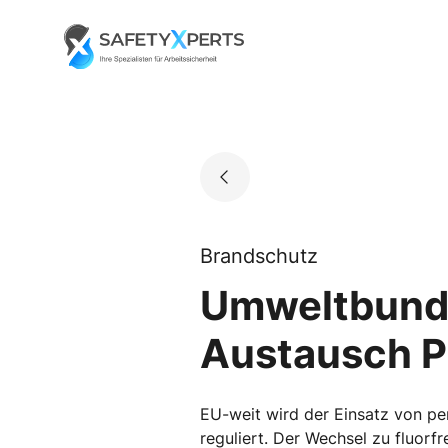
Skip
to
Go to landing page.
content
Brandschutz
Umweltbunde
Austausch P
EU-weit wird der Einsatz von p
reguliert. Der Wechsel zu fluorf