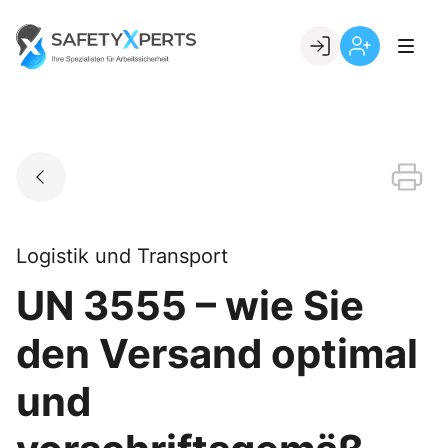
Skip
to
Go to landing page.
content
Willkommen
Registrierung
bei
per
SafetyXperts
Kundennumme
Logistik und Transport
UN 3555 – wie Sie
den Versand optimal
und