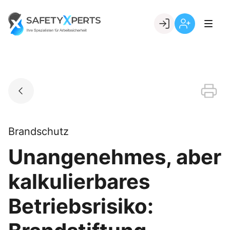
Skip
to
Go to landing page.
content
Willkommen
Registrierung
bei
per
SafetyXperts
Kundennumme
Brandschutz
Unangenehmes, aber
kalkulierbares
Betriebsrisiko: