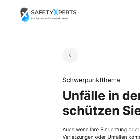
Skip
to
Go to landing page.
content
Schwerpunktthema
Unfälle in d
schützen Sie
Auch wenn Ihre Einrichtung oder 
Verletzungen oder Unfällen komm