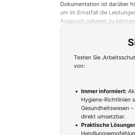
Dokumentation ist darüber hi
um im Ernstfall die Leistunge
Anspruch nehmen zu können
S
Testen Sie ‚Arbeitssch
von:
Immer informiert:
Akt
Hygiene-Richtlinien s
Gesundheitswesen – l
direkt umsetzbar.
Praktische Lösunge
Handlungsempfehlun