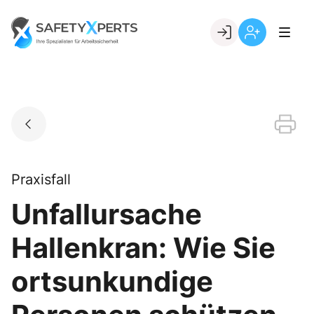
Skip
to
Go to landing page.
content
Willkommen
Registrierung
bei
per
SafetyXperts
Kundennumme
Praxisfall
Unfallursache
Hallenkran: Wie Sie
ortsunkundige