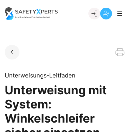
Skip
to
Go to landing page.
content
Willkommen
Registrierung
bei
per
SafetyXperts
Kundennumme
Unterweisungs-Leitfaden
Unterweisung mit
System:
Winkelschleifer