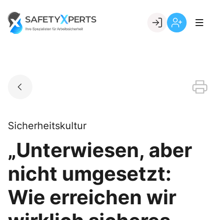
Skip
to
Go to landing page.
content
Willkommen
Registrierung
bei
per
SafetyXperts
Kundennumme
Sicherheitskultur
„Unterwiesen, aber
nicht umgesetzt:
Wie erreichen wir