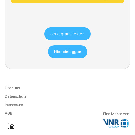
Jetzt gratis testen
Hier einloggen
Über uns
Datenschutz
Impressum
AGB
Eine Marke von:
G
l