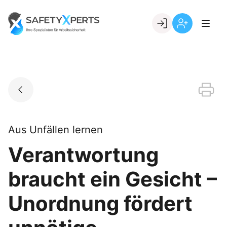
Skip
to
Go to landing page.
content
Willkommen
Registrierung
bei
per
SafetyXperts
Kundennumme
Aus Unfällen lernen
Verantwortung
braucht ein Gesicht –
Unordnung fördert