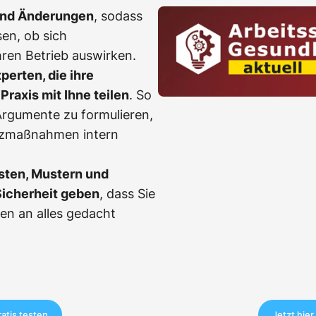
und Änderungen
, sodass
en, ob sich
ren Betrieb auswirken.
erten, die ihre
Praxis mit Ihne teilen
. So
, Argumente zu formulieren,
tzmaßnahmen intern
sten, Mustern und
Sicherheit geben
, dass Sie
en an alles gedacht
ratis testen
Jetzt hier