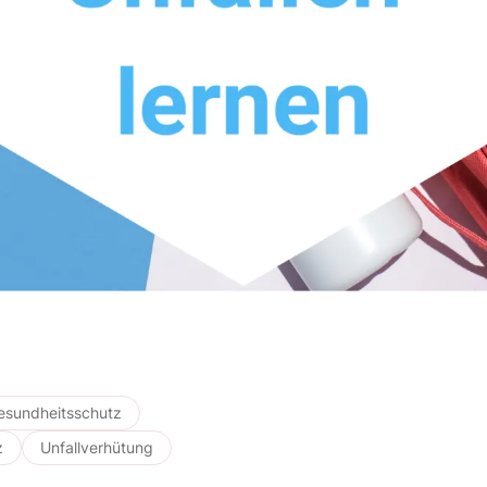
esundheitsschutz
z
Unfallverhütung