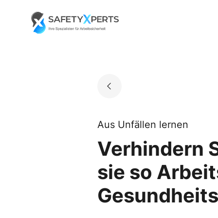
Skip
to
Go to landing page.
content
Aus Unfällen lernen
Verhindern S
sie so Arbei
Gesundheits