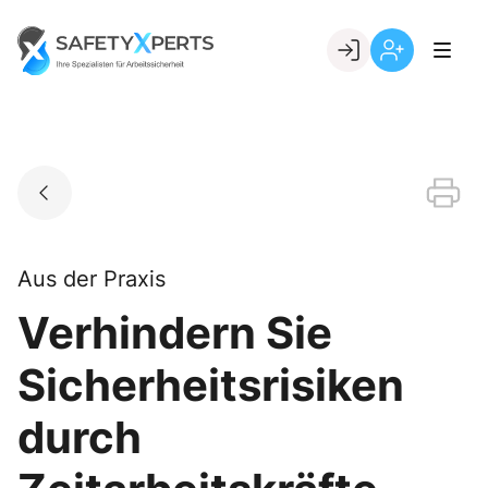
Skip
to
Go to landing page.
content
Willkommen
Registrierung
bei
per
SafetyXperts
Kundennumme
Aus der Praxis
Verhindern Sie
Sicherheitsrisiken
durch