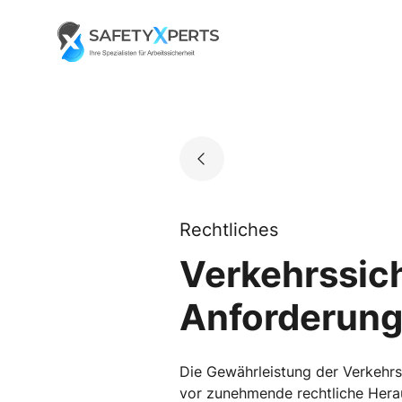
Skip
to
Go to landing page.
content
Rechtliches
Verkehrssich
Anforderung
Die Gewährleistung der Verkehrss
vor zunehmende rechtliche Herau