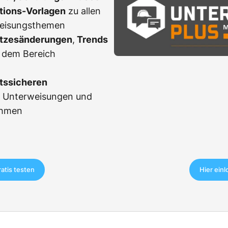
ations-Vorlagen
zu allen
weisungsthemen
tzesänderungen
,
Trends
 dem Bereich
tssicheren
r Unterweisungen und
ahmen
ratis testen
Hier ein