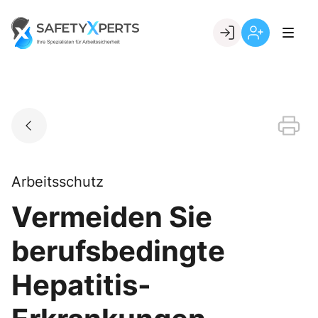
Skip
to
Go to landing page.
content
Willkommen
Registrierung
bei
per
SafetyXperts
Kundennumme
Arbeitsschutz
Vermeiden Sie
berufsbedingte
Hepatitis-