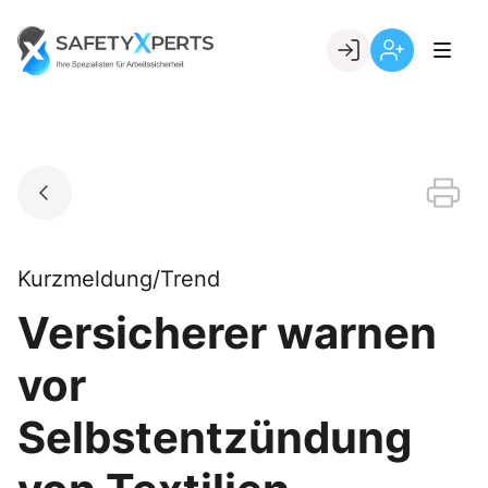
Skip
to
Go to landing page.
content
Willkommen
Registrierung
bei
per
SafetyXperts
Kundennumme
Kurzmeldung/Trend
Versicherer warnen
vor
Selbstentzündung