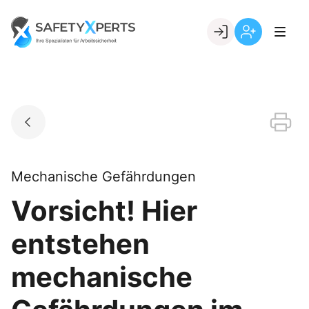
Skip
to
Go to landing page.
content
Willkommen
Registrierung
bei
per
SafetyXperts
Kundennumme
Mechanische Gefährdungen
Vorsicht! Hier
entstehen
mechanische