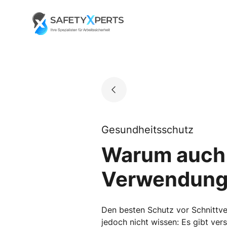
Skip
to
Go to landing page.
content
Gesundheitsschutz
Warum auch S
Verwendung 
Den besten Schutz vor Schnittve
jedoch nicht wissen: Es gibt ver