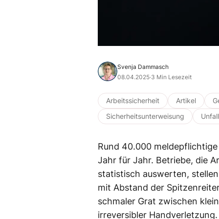
Svenja Dammasch
08.04.2025
·
3 Min Lesezeit
Arbeitssicherheit
Artikel
G
Sicherheitsunterweisung
Unfal
Rund 40.000 meldepflichtige 
Jahr für Jahr. Betriebe, die 
statistisch auswerten, stelle
mit Abstand der Spitzenreiter
schmaler Grat zwischen klein
irreversibler Handverletzung.