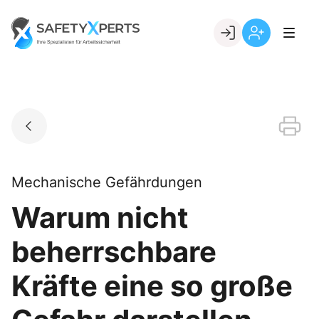
Skip
to
Go to landing page.
content
Willkommen
Registrierung
bei
per
SafetyXperts
Kundennumme
Mechanische Gefährdungen
Warum nicht
beherrschbare
Kräfte eine so große